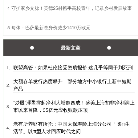
​守护家乡文脉！英德25村携手高校青年，记录乡村发展故事
4
​每体：巴萨最新总身价减少1410万欧元
5
沪深300
4694.44
+43.13
+0.93%
最新文章
联盟高管：如果杜伦接受资质报价 这几乎等同于判死刑
1、
大额存单发行热度攀升，部分地方中小银行上新中短期
2、
产品
“炒股”浮盈撑起净利大增超四成！盛美上海扣非净利润上
3、
北证50
1134.24
+11.37
+1.01%
市以来首降，35亿元应收账款压顶
老有所养财有所托：中国太保寿险上海分公司「嗨π生
4、
活节」以π型人才回应时代之问