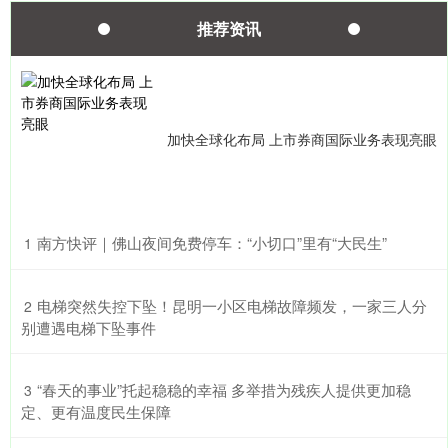
推荐资讯
加快全球化布局 上市券商国际业务表现亮眼
上证综指
3940.04
+39.68
+1.02%
​南方快评｜佛山夜间免费停车：“小切口”里有“大民生”
1
​电梯突然失控下坠！昆明一小区电梯故障频发，一家三人分
2
别遭遇电梯下坠事件
深证成指
14311.01
+200.89
+1.42%
​“春天的事业”托起稳稳的幸福 多举措为残疾人提供更加稳
3
定、更有温度民生保障